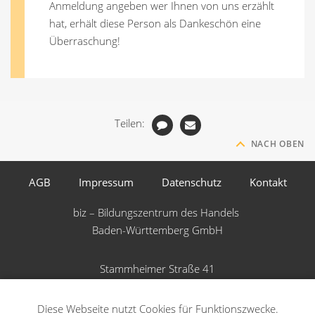
Anmeldung angeben wer Ihnen von uns erzählt
hat, erhält diese Person als Dankeschön eine
Überraschung!
Teilen:
NACH OBEN
AGB
Impressum
Datenschutz
Kontakt
biz – Bildungszentrum des Handels
Baden-Württemberg GmbH
Stammheimer Straße 41
70435 Stuttgart
Diese Webseite nutzt Cookies für Funktionszwecke.